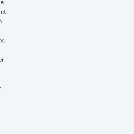
ie
mt
n
nsi
ei
n