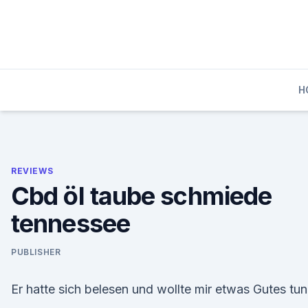
Skip
to
content
H
REVIEWS
Cbd öl taube schmiede
tennessee
PUBLISHER
Er hatte sich belesen und wollte mir etwas Gutes tun