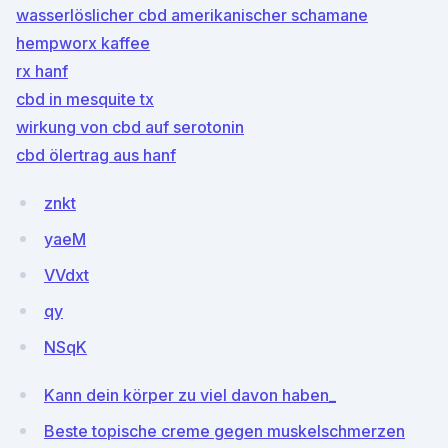
wasserlöslicher cbd amerikanischer schamane
hempworx kaffee
rx hanf
cbd in mesquite tx
wirkung von cbd auf serotonin
cbd ölertrag aus hanf
znkt
yaeM
VVdxt
qy
NSqK
Kann dein körper zu viel davon haben_
Beste topische creme gegen muskelschmerzen