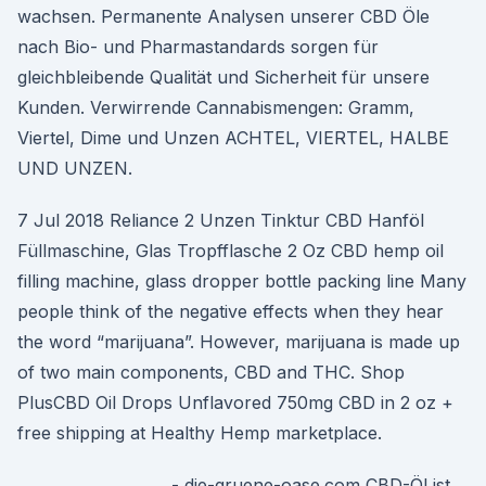
wachsen. Permanente Analysen unserer CBD Öle
nach Bio- und Pharmastandards sorgen für
gleichbleibende Qualität und Sicherheit für unsere
Kunden. Verwirrende Cannabismengen: Gramm,
Viertel, Dime und Unzen ACHTEL, VIERTEL, HALBE
UND UNZEN.
7 Jul 2018 Reliance 2 Unzen Tinktur CBD Hanföl
Füllmaschine, Glas Tropfflasche 2 Oz CBD hemp oil
filling machine, glass dropper bottle packing line Many
people think of the negative effects when they hear
the word “marijuana”. However, marijuana is made up
of two main components, CBD and THC. Shop
PlusCBD Oil Drops Unflavored 750mg CBD in 2 oz +
free shipping at Healthy Hemp marketplace.
- die-gruene-oase.com CBD-Öl ist