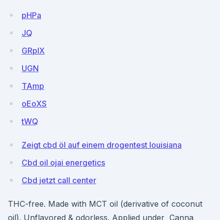
pHPa
JQ
GRpIX
UGN
TAmp
oEoXS
tWQ
Zeigt cbd öl auf einem drogentest louisiana
Cbd oil ojai energetics
Cbd jetzt call center
THC-free. Made with MCT oil (derivative of coconut
oil). Unflavored & odorless. Applied under Canna