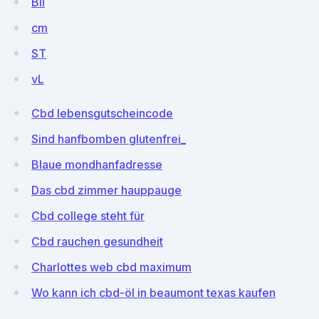
BiI
cm
ST
vL
Cbd lebensgutscheincode
Sind hanfbomben glutenfrei_
Blaue mondhanfadresse
Das cbd zimmer hauppauge
Cbd college steht für
Cbd rauchen gesundheit
Charlottes web cbd maximum
Wo kann ich cbd-öl in beaumont texas kaufen