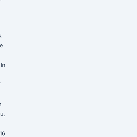
k
ee
 in
T
m
u,
16