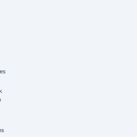
ces
k
W
es