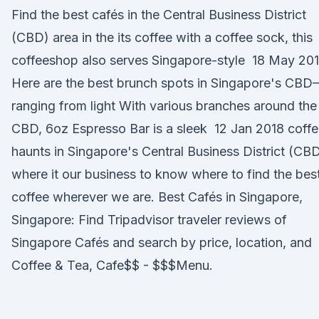
Find the best cafés in the Central Business District
(CBD) area in the its coffee with a coffee sock, this
coffeeshop also serves Singapore-style 18 May 20
Here are the best brunch spots in Singapore's CB
ranging from light With various branches around the
CBD, 6oz Espresso Bar is a sleek 12 Jan 2018 coff
haunts in Singapore's Central Business District (CB
where it our business to know where to find the bes
coffee wherever we are. Best Cafés in Singapore,
Singapore: Find Tripadvisor traveler reviews of
Singapore Cafés and search by price, location, and
Coffee & Tea, Cafe$$ - $$$Menu.