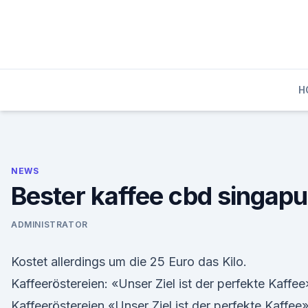
Skip
to
content
H
NEWS
Bester kaffee cbd singapu
ADMINISTRATOR
Kostet allerdings um die 25 Euro das Kilo.
Kaffeeröstereien: «Unser Ziel ist der perfekte Kaffee
Kaffeeröstereien «Unser Ziel ist der perfekte Kaffee»