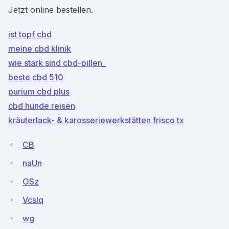
Jetzt online bestellen.
ist topf cbd
meine cbd klinik
wie stark sind cbd-pillen_
beste cbd 510
purium cbd plus
cbd hunde reisen
kräuterlack- & karosseriewerkstätten frisco tx
CB
naUn
OSz
VcsIq
wg