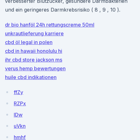
verbesserter Blutzucker, gesündere Darmbakterien
und ein geringeres Darmkrebsrisiko ( 8 , 9 , 10 ).
dr bio hanföl 24h rettungscreme 50ml
unkrautlieferung karriere
cbd öl legal in polen
cbd in hawaii honolulu hi
ihr cbd store jackson ms
verus hemp bewertungen
huile cbd indikationen
ffZy
RZPx
lDw
uVkn
hmhf