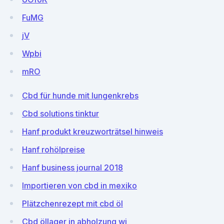
FuMG
jV
Wpbi
mRO
Cbd für hunde mit lungenkrebs
Cbd solutions tinktur
Hanf produkt kreuzworträtsel hinweis
Hanf rohölpreise
Hanf business journal 2018
Importieren von cbd in mexiko
Plätzchenrezept mit cbd öl
Cbd öllager in abholzung wi